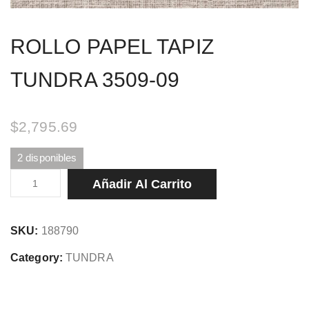
ROLLO PAPEL TAPIZ
TUNDRA 3509-09
$
2,795.69
2 disponibles
ROLLO
Añadir Al Carrito
PAPEL
TAPIZ
SKU:
188790
TUNDRA
3509-
Category:
TUNDRA
09
cantidad