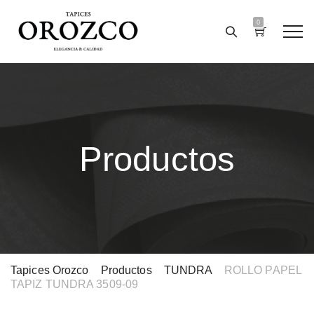
0
Productos
Tapices Orozco
>
Productos
>
TUNDRA
>
ROLLO PAPEL
TAPIZ TUNDRA 3509-09