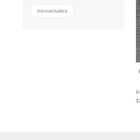
microactualiza
R
$