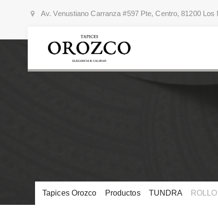
Av. Venustiano Carranza #597 Pte, Centro, 81200 Los 
Tapices Orozco
>
Productos
>
TUNDRA
>
ROLLO 