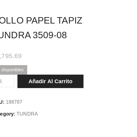
OLLO PAPEL TAPIZ
UNDRA 3509-08
,795.69
 disponibles
LLO
Añadir Al Carrito
PEL
PIZ
U:
188787
NDRA
9-
egory:
TUNDRA
tidad