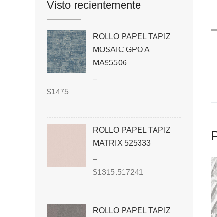
Visto recientemente
ROLLO PAPEL TAPIZ
MOSAIC GPO A
MA95506
–
$
1475
ROLLO PAPEL TAPIZ
P
MATRIX 525333
–
$
1315.517241
ROLLO PAPEL TAPIZ