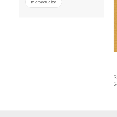
microactualiza
R
$