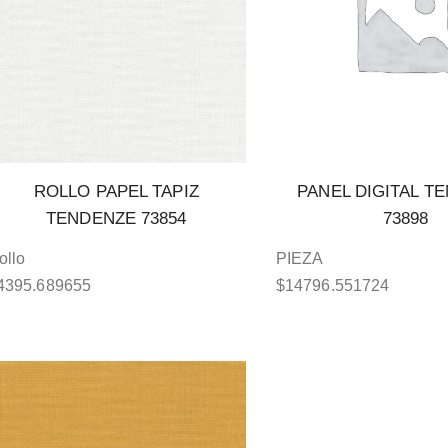
ROLLO PAPEL TAPIZ
PANEL DIGITAL T
TENDENZE 73854
73898
ollo
PIEZA
4395.689655
$
14796.551724