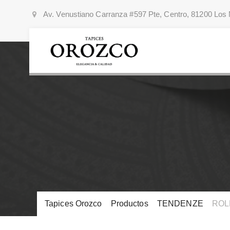
Av. Venustiano Carranza #597 Pte, Centro, 81200 Los 
Tapices Orozco
>
Productos
>
TENDENZE
>
ROL