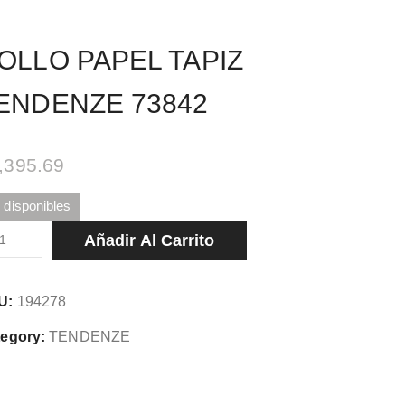
OLLO PAPEL TAPIZ
ENDENZE 73842
,395.69
 disponibles
LLO
Añadir Al Carrito
PEL
PIZ
U:
194278
NDENZE
842
egory:
TENDENZE
tidad