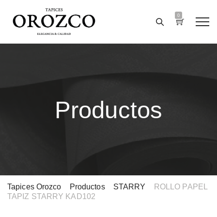
0
Productos
Tapices Orozco
>
Productos
>
STARRY
>
ROLLO PAPEL
TAPIZ STARRY KAD102