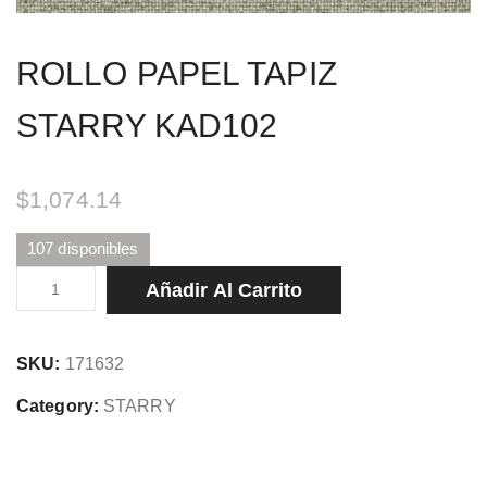
ROLLO PAPEL TAPIZ
STARRY KAD102
$
1,074.14
107 disponibles
ROLLO
Añadir Al Carrito
PAPEL
TAPIZ
SKU:
171632
STARRY
KAD102
Category:
STARRY
cantidad