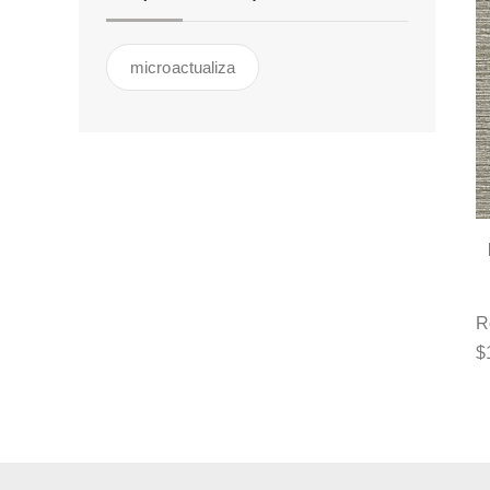
microactualiza
R
$