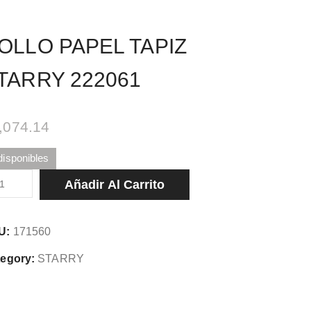
OLLO PAPEL TAPIZ
TARRY 222061
,074.14
disponibles
LLO
Añadir Al Carrito
PEL
PIZ
U:
171560
ARRY
2061
egory:
STARRY
tidad