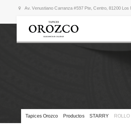
Av. Venustiano Carranza #597 Pte, Centro, 81200 Los 
Tapices Orozco
>
Productos
>
STARRY
>
ROLLO 