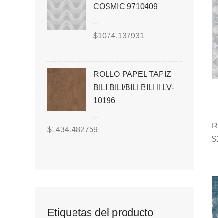
COSMIC 9710409
–
$
1074.137931
ROLLO PAPEL TAPIZ
BILI BILI/BILI BILI II LV-
10196
–
R
$
1434.482759
$
Etiquetas del producto