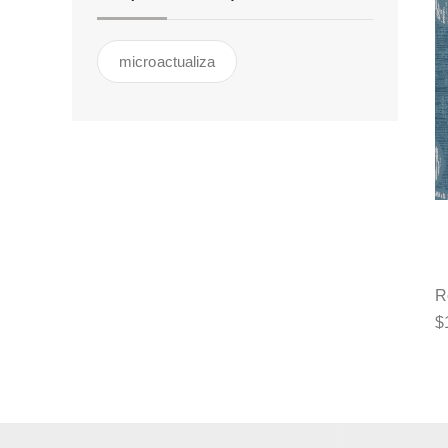
microactualiza
R
$