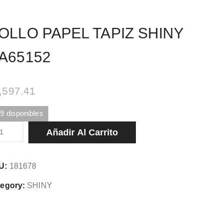
OLLO PAPEL TAPIZ SHINY
A65152
,597.41
9 disponibles
LLO
Añadir Al Carrito
PEL
PIZ
U:
181678
INY
65152
egory:
SHINY
tidad