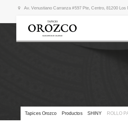
Av. Venustiano Carranza #597 Pte, Centro, 81200 Los 
Tapices Orozco
>
Productos
>
SHINY
>
ROLLO PA