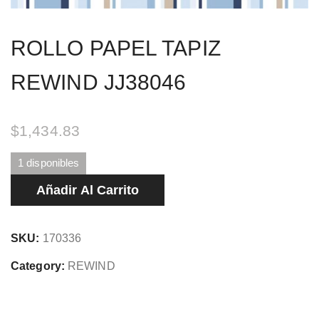
ROLLO PAPEL TAPIZ
REWIND JJ38046
$
1,434.83
1 disponibles
ROLLO
Añadir Al Carrito
PAPEL
TAPIZ
SKU:
170336
REWIND
JJ38046
Category:
REWIND
cantidad