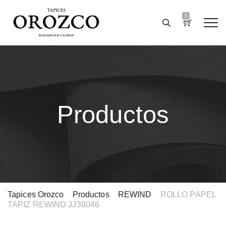
0
Productos
Tapices Orozco
>
Productos
>
REWIND
>
ROLLO PAPEL
TAPIZ REWIND JJ38046