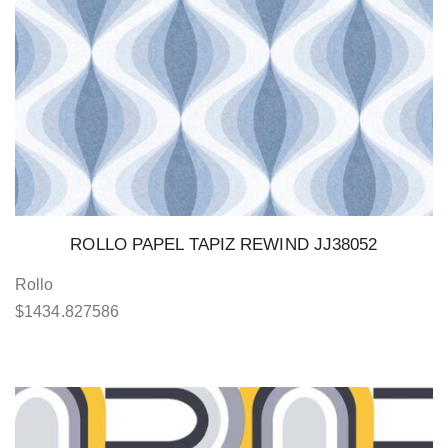
ROLLO PAPEL TAPIZ REWIND JJ38052
Rollo
$
1434.827586