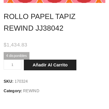
ROLLO PAPEL TAPIZ
REWIND JJ38042
$
1,434.83
4 disponibles
ROLLO
Añadir Al Carrito
PAPEL
TAPIZ
SKU:
170324
REWIND
JJ38042
Category:
REWIND
cantidad