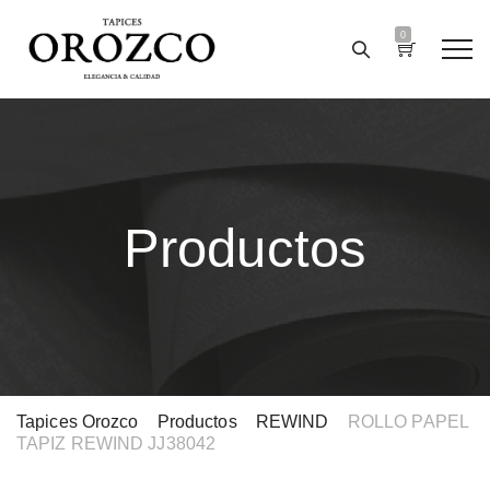
0
Productos
Tapices Orozco
>
Productos
>
REWIND
>
ROLLO PAPEL
TAPIZ REWIND JJ38042