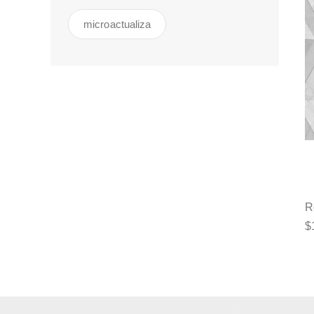
microactualiza
R
$