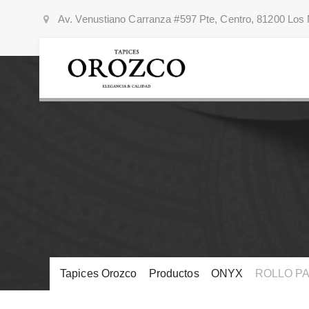
Av. Venustiano Carranza #597 Pte, Centro, 81200 Los 
Tapices Orozco
>
Productos
>
ONYX
>
ROLLO PA