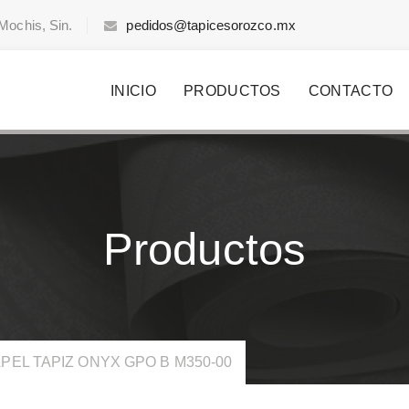
Mochis, Sin.
pedidos@tapicesorozco.mx
INICIO
PRODUCTOS
CONTACTO
Productos
PEL TAPIZ ONYX GPO B M350-00