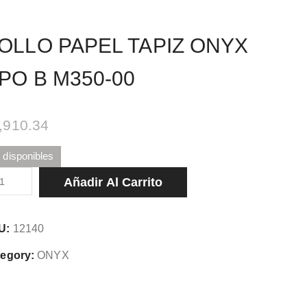
OLLO PAPEL TAPIZ ONYX
PO B M350-00
,910.34
 disponibles
LLO
Añadir Al Carrito
PEL
PIZ
U:
12140
YX
O
egory:
ONYX
50-