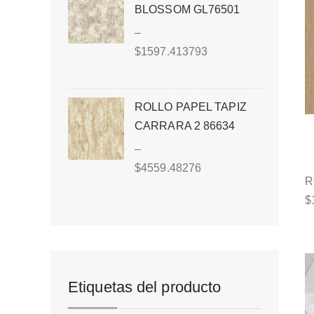
BLOSSOM GL76501
–
$
1597.413793
ROLLO PAPEL TAPIZ
CARRARA 2 86634
–
$
4559.48276
R
$
Etiquetas del producto