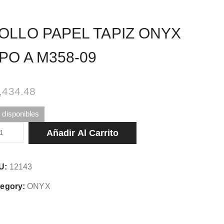
OLLO PAPEL TAPIZ ONYX
PO A M358-09
,434.48
 disponibles
LLO
Añadir Al Carrito
PEL
PIZ
U:
12143
YX
O
egory:
ONYX
58-