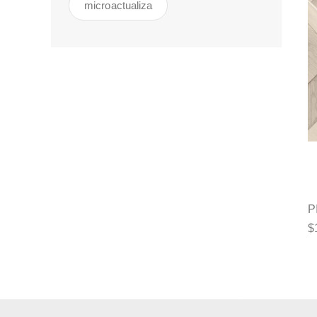
microactualiza
P
$