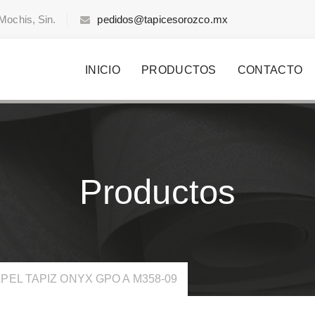
Mochis, Sin.
pedidos@tapicesorozco.mx
INICIO
PRODUCTOS
CONTACTO
Productos
PEL TAPIZ ONYX GPO A M358-09