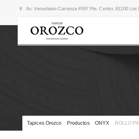
Av. Venustiano Carranza #597 Pte, Centro, 81200 Los 
Tapices Orozco
>
Productos
>
ONYX
>
ROLLO PA