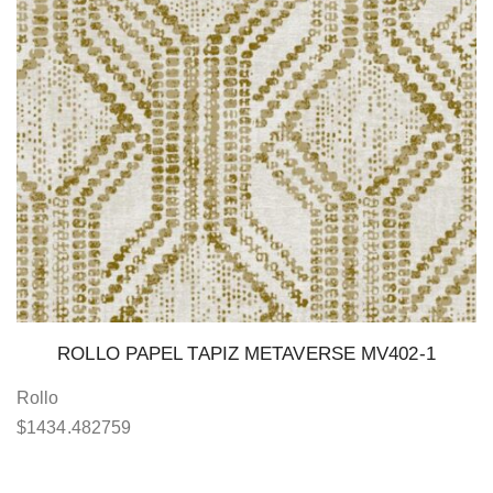
ROLLO PAPEL TAPIZ METAVERSE MV402-1
Rollo
$
1434.482759