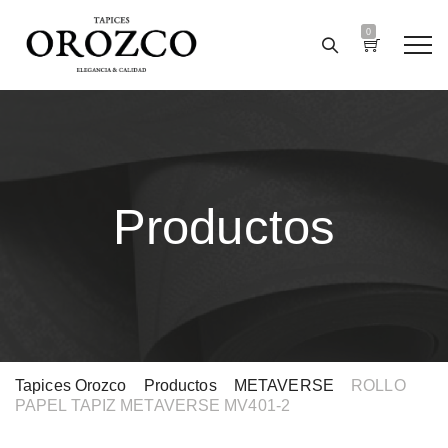
0
Productos
Tapices Orozco
>
Productos
>
METAVERSE
>
ROLLO
PAPEL TAPIZ METAVERSE MV401-2