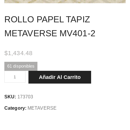
ROLLO PAPEL TAPIZ
METAVERSE MV401-2
$
1,434.48
61 disponibles
ROLLO
Añadir Al Carrito
PAPEL
TAPIZ
SKU:
173703
METAVERSE
MV401-
Category:
METAVERSE
2
cantidad