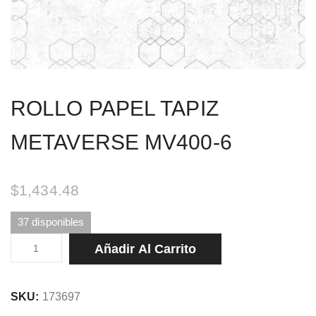
ROLLO PAPEL TAPIZ
METAVERSE MV400-6
$
1,434.48
37 disponibles
ROLLO
Añadir Al Carrito
PAPEL
TAPIZ
SKU:
173697
METAVERSE