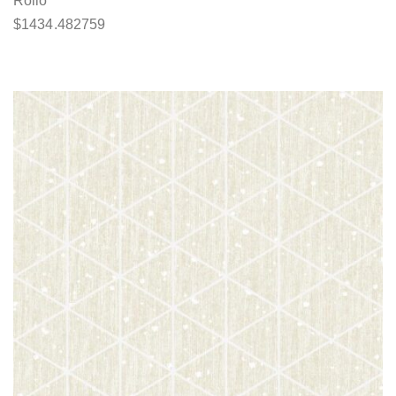
Rollo
$
1434.482759