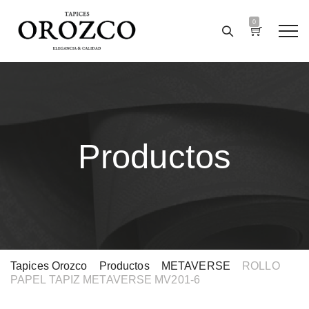
0
Productos
Tapices Orozco
>
Productos
>
METAVERSE
>
ROLLO
PAPEL TAPIZ METAVERSE MV201-6