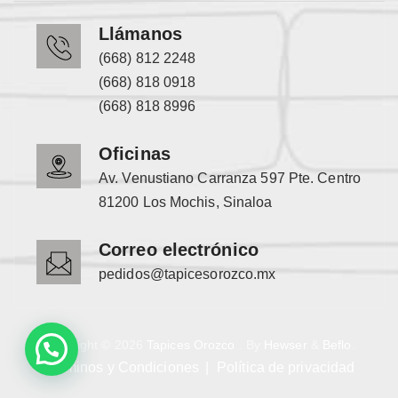
Llámanos
(668) 812 2248
(668) 818 0918
(668) 818 8996
Oficinas
Av. Venustiano Carranza 597 Pte. Centro
81200 Los Mochis, Sinaloa
Correo electrónico
pedidos@tapicesorozco.mx
Copyright © 2026
Tapices Orozco
. By
Hewser
&
Beflo
.
Términos y Condiciones
Política de privacidad