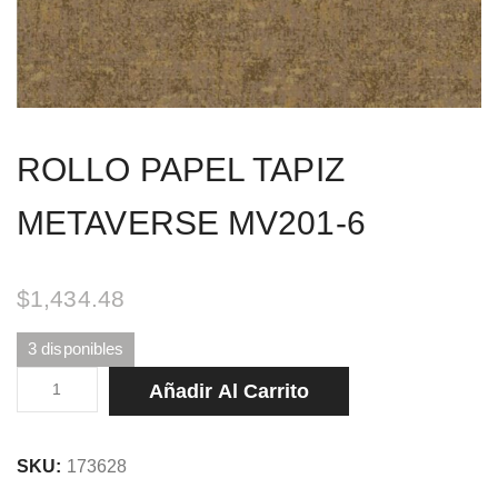
ROLLO PAPEL TAPIZ
METAVERSE MV201-6
$
1,434.48
3 disponibles
ROLLO
Añadir Al Carrito
PAPEL
TAPIZ
SKU:
173628
METAVERSE