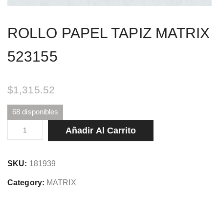
ROLLO PAPEL TAPIZ MATRIX
523155
$
1,315.52
68 disponibles
ROLLO
Añadir Al Carrito
PAPEL
TAPIZ
SKU:
181939
MATRIX
523155
Category:
MATRIX
cantidad