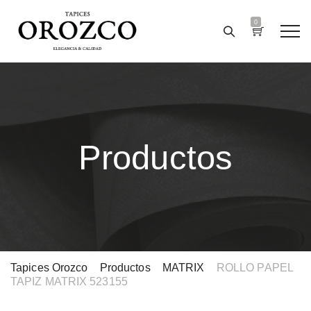
0
Productos
Tapices Orozco
>
Productos
>
MATRIX
>
ROLLO PAPEL
TAPIZ MATRIX 523155