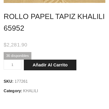
ROLLO PAPEL TAPIZ KHALILI
65952
$
2,281.90
36 disponibles
ROLLO
Añadir Al Carrito
PAPEL
TAPIZ
SKU:
177261
KHALILI
65952
Category:
KHALILI
cantidad