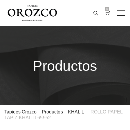
0
Productos
Tapices Orozco
>
Productos
>
KHALILI
>
ROLLO PAPEL
TAPIZ KHALILI 65952