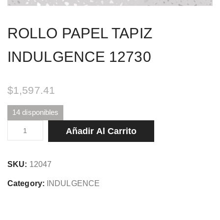
ROLLO PAPEL TAPIZ
INDULGENCE 12730
$
1,597.41
14 disponibles
ROLLO
Añadir Al Carrito
PAPEL
TAPIZ
SKU:
12047
INDULGENCE
12730
Category:
INDULGENCE
cantidad