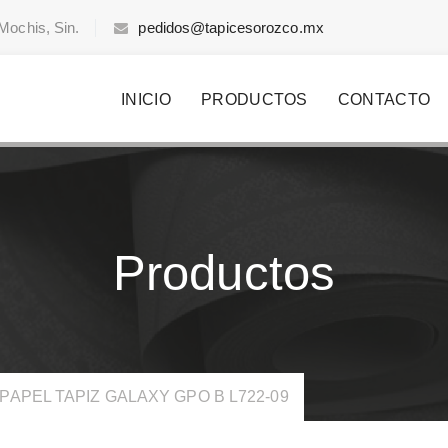
Mochis, Sin.
pedidos@tapicesorozco.mx
INICIO
PRODUCTOS
CONTACTO
Productos
PAPEL TAPIZ GALAXY GPO B L722-09