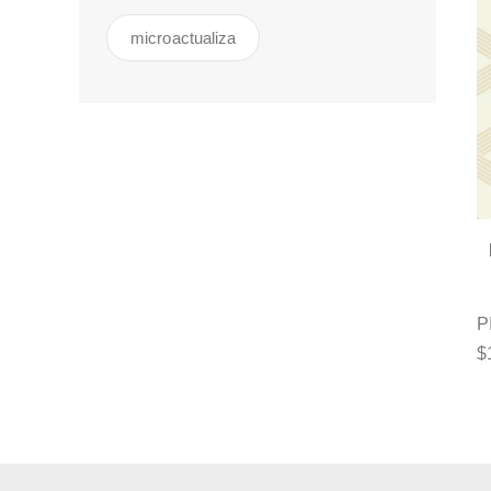
microactualiza
P
$