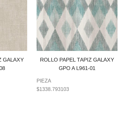
Z GALAXY
ROLLO PAPEL TAPIZ GALAXY
08
GPO A L961-01
PIEZA
$
1338.793103