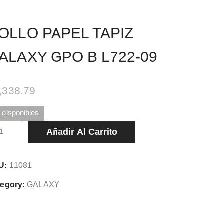
OLLO PAPEL TAPIZ
ALAXY GPO B L722-09
,338.79
 disponibles
LLO
Añadir Al Carrito
PEL
PIZ
U:
11081
LAXY
O
egory:
GALAXY
2-