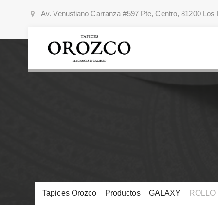
Av. Venustiano Carranza #597 Pte, Centro, 81200 Los 
Tapices Orozco
>
Productos
>
GALAXY
>
ROLLO 