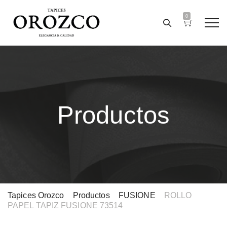
0
Productos
Tapices Orozco
>
Productos
>
FUSIONE
>
ROLLO
PAPEL TAPIZ FUSIONE 73514