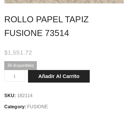
ROLLO PAPEL TAPIZ
FUSIONE 73514
$
1,551.72
38 disponibles
ROLLO
Añadir Al Carrito
PAPEL
TAPIZ
SKU:
182114
FUSIONE
73514
Category:
FUSIONE
cantidad