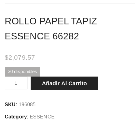
ROLLO PAPEL TAPIZ
ESSENCE 66282
$
2,079.57
30 disponibles
ROLLO
Añadir Al Carrito
PAPEL
TAPIZ
SKU:
196085
ESSENCE
66282
Category:
ESSENCE
cantidad