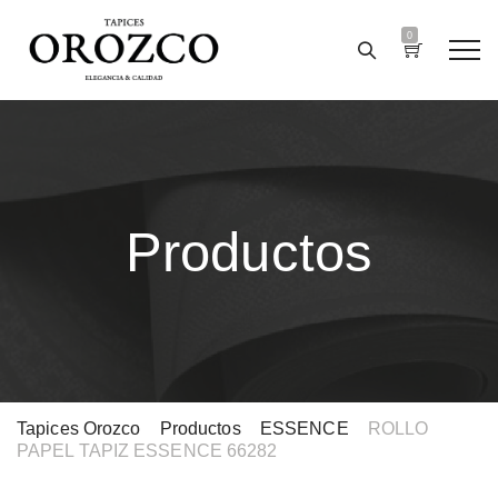
0
Productos
Tapices Orozco
>
Productos
>
ESSENCE
>
ROLLO
PAPEL TAPIZ ESSENCE 66282