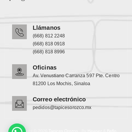
Llámanos
(668) 812 2248
(668) 818 0918
(668) 818 8996
Oficinas
Av. Venustiano Carranza 597 Pte. Centro
81200 Los Mochis, Sinaloa
Correo electrónico
pedidos@tapicesorozco.mx
Copyright © 2026
Tapices Orozco
. By
Hewser
&
Beflo
.