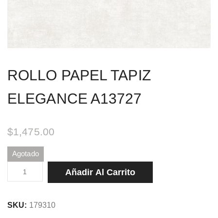
ROLLO PAPEL TAPIZ
ELEGANCE A13727
$
1,475.00
Agotado
ROLLO
Añadir Al Carrito
PAPEL
TAPIZ
SKU:
179310
ELEGANCE