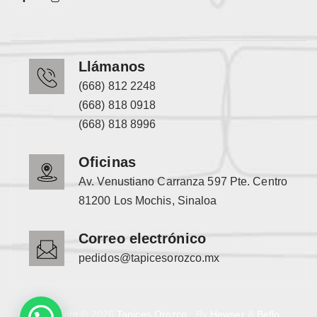
Llámanos
(668) 812 2248
(668) 818 0918
(668) 818 8996
Oficinas
Av. Venustiano Carranza 597 Pte. Centro
81200 Los Mochis, Sinaloa
Correo electrónico
pedidos@tapicesorozco.mx
Copyright © 2026
Tapices Orozco
. By
Hewser
&
Beflo
.