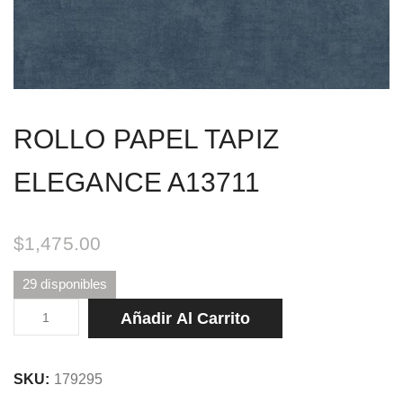
ROLLO PAPEL TAPIZ
ELEGANCE A13711
$
1,475.00
29 disponibles
ROLLO
Añadir Al Carrito
PAPEL
TAPIZ
SKU:
179295
ELEGANCE