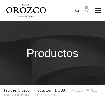
0
Productos
Tapices Orozco
>
Productos
>
DUBAI
>
ROLLO PAPEL
TAPIZ DUBAI GPO C SR28501