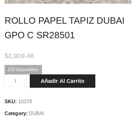
ROLLO PAPEL TAPIZ DUBAI
GPO C SR28501
$
2,909.48
103 disponibles
ROLLO
Añadir Al Carrito
PAPEL
TAPIZ
SKU:
10379
DUBAI
GPO
Category:
DUBAI
C
SR28501
cantidad