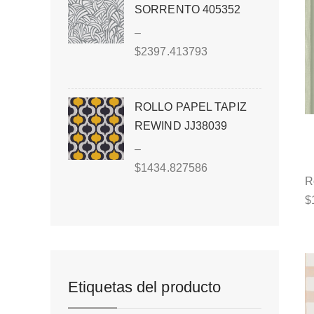
SORRENTO 405352
–
$
2397.413793
ROLLO PAPEL TAPIZ
REWIND JJ38039
–
$
1434.827586
R
$
Etiquetas del producto