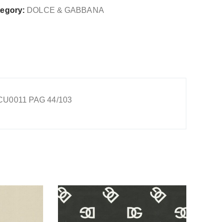
egory:
DOLCE & GABBANA
BBANA
W007TCAICU0011
G
103
tidad
U0011 PAG 44/103