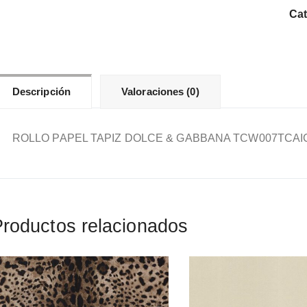
&
Cat
GA
TC
PA
44/
Descripción
Valoraciones (0)
can
ROLLO PAPEL TAPIZ DOLCE & GABBANA TCW007TCAIC
roductos relacionados