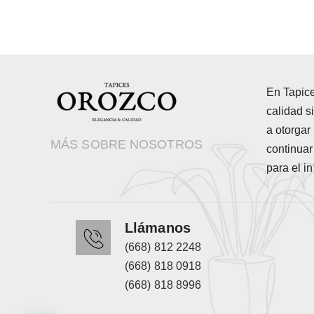
En Tapic
calidad 
a otorgar 
MÁS SOBRE NOSOTROS
continua
para el in
Llámanos
(668) 812 2248
(668) 818 0918
(668) 818 8996