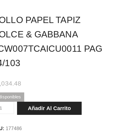
OLLO PAPEL TAPIZ
OLCE & GABBANA
CW007TCAICU0011 PAG
4/103
,034.48
disponibles
LLO
Añadir Al Carrito
PEL
PIZ
U:
177486
LCE