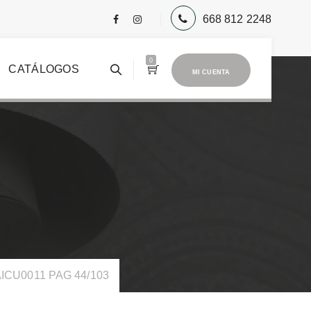
668 812 2248
0
CATÁLOGOS
MI CUENTA
CU0011 PAG 44/103