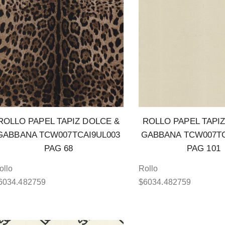
ROLLO PAPEL TAPIZ DOLCE &
ROLLO PAPEL TAPI
GABBANA TCW007TCAI9UL003
GABBANA TCW007TC
PAG 68
PAG 101
ollo
Rollo
6034.482759
$
6034.482759