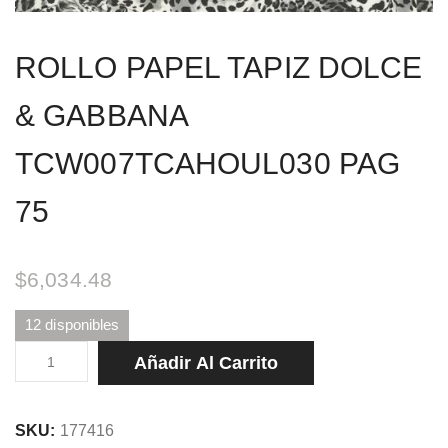
ROLLO PAPEL TAPIZ DOLCE
& GABBANA
TCW007TCAHOUL030 PAG
75
$
6,034.48
12 disponibles
ROLLO
Añadir Al Carrito
PAPEL
TAPIZ
SKU:
177416
DOLCE