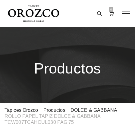
0
Productos
Tapices Orozco
>
Productos
>
DOLCE & GABBANA
>
ROLLO PAPEL TAPIZ DOLCE & GABBANA
TCW007TCAHOUL030 PAG 75