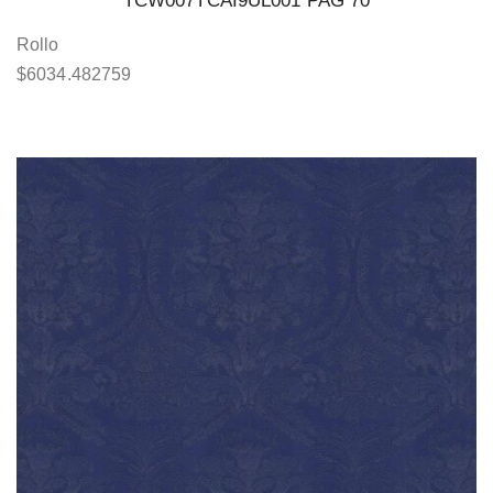
TCW007TCAI9UL001 PAG 70
Rollo
$
6034.482759