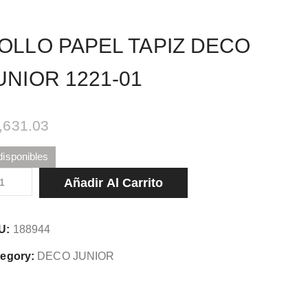
OLLO PAPEL TAPIZ DECO
UNIOR 1221-01
,631.03
disponibles
LLO
Añadir Al Carrito
PEL
PIZ
U:
188944
CO
NIOR
egory:
DECO JUNIOR
1-
tidad