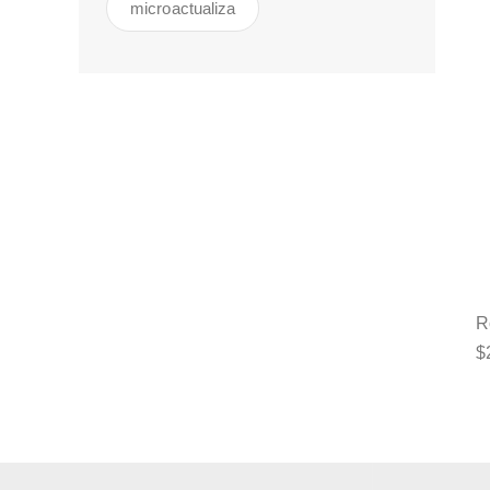
microactualiza
R
$