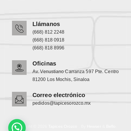
Llámanos
(668) 812 2248
(668) 818 0918
(668) 818 8996
Oficinas
Av. Venustiano Carranza 597 Pte. Centro
81200 Los Mochis, Sinaloa
Correo electrónico
pedidos@tapicesorozco.mx
Copyright © 2026
Tapices Orozco
. By
Hewser
&
Beflo
.