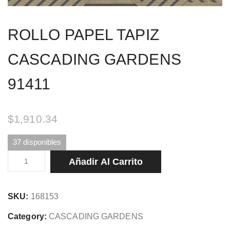
ROLLO PAPEL TAPIZ
CASCADING GARDENS
91411
$
1,910.34
37 disponibles
ROLLO
Añadir Al Carrito
PAPEL
TAPIZ
SKU:
168153
CASCADING
GARDENS
Category:
CASCADING GARDENS
91411