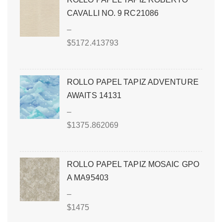
CAVALLI NO. 9 RC21086
–
$
5172.413793
ROLLO PAPEL TAPIZ ADVENTURE
AWAITS 14131
–
$
1375.862069
ROLLO PAPEL TAPIZ MOSAIC GPO
A MA95403
–
$
1475