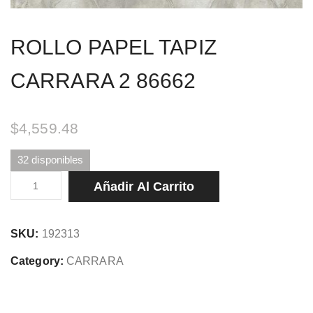
ROLLO PAPEL TAPIZ
CARRARA 2 86662
$
4,559.48
32 disponibles
ROLLO
Añadir Al Carrito
PAPEL
TAPIZ
SKU:
192313
CARRARA
2
Category:
CARRARA
86662
cantidad