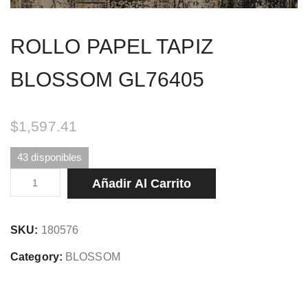
ROLLO PAPEL TAPIZ
BLOSSOM GL76405
$
1,597.41
43 disponibles
ROLLO
Añadir Al Carrito
PAPEL
TAPIZ
SKU:
180576
BLOSSOM
GL76405
Category:
BLOSSOM
cantidad