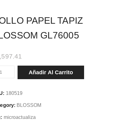
OLLO PAPEL TAPIZ
LOSSOM GL76005
,597.41
LLO
Añadir Al Carrito
PEL
PIZ
U:
180519
OSSOM
76005
egory:
BLOSSOM
tidad
:
microactualiza