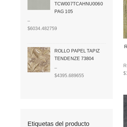
TCW007TCAHNU0060
PAG 105
–
$
6034.482759
ROLLO PAPEL TAPIZ
TENDENZE 73804
R
–
$
$
4395.689655
Etiquetas del producto