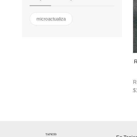
microactualiza
R
$