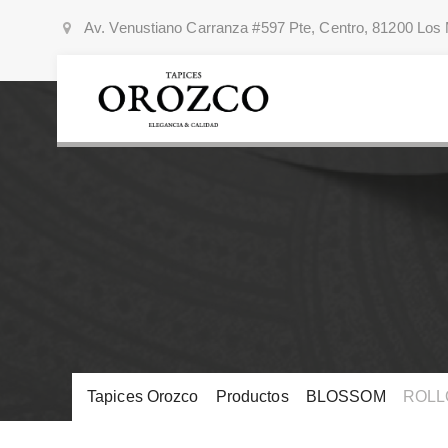
Av. Venustiano Carranza #597 Pte, Centro, 81200 Los 
Tapices Orozco
>
Productos
>
BLOSSOM
>
ROLL