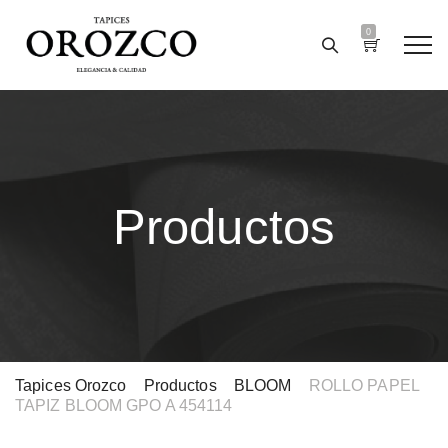
0
Productos
Tapices Orozco
>
Productos
>
BLOOM
>
ROLLO PAPEL
TAPIZ BLOOM GPO A 454114