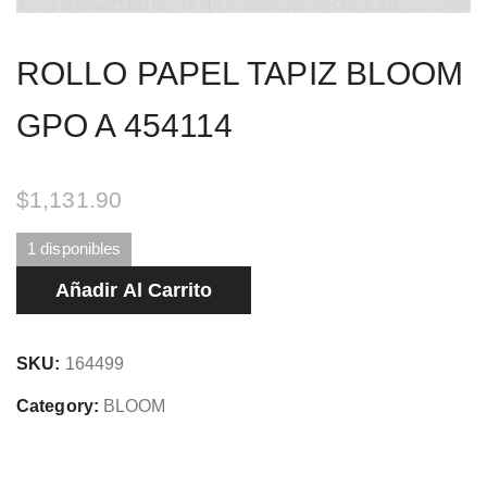
ROLLO PAPEL TAPIZ BLOOM
GPO A 454114
$
1,131.90
1 disponibles
ROLLO
Añadir Al Carrito
PAPEL
TAPIZ
SKU:
164499
BLOOM
GPO
Category:
BLOOM
A
454114
cantidad