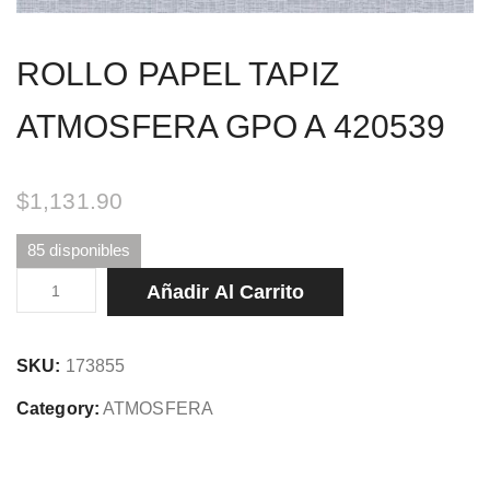
ROLLO PAPEL TAPIZ
ATMOSFERA GPO A 420539
$
1,131.90
85 disponibles
ROLLO
Añadir Al Carrito
PAPEL
TAPIZ
SKU:
173855
ATMOSFERA
GPO
Category:
ATMOSFERA
A
420539
cantidad