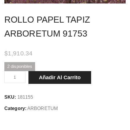
ROLLO PAPEL TAPIZ
ARBORETUM 91753
$
1,910.34
2 disponibles
ROLLO
Añadir Al Carrito
PAPEL
TAPIZ
SKU:
181155
ARBORETUM
91753
Category:
ARBORETUM
cantidad