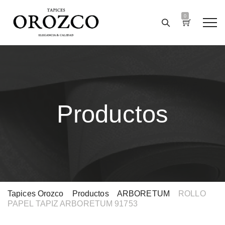
0
Productos
Tapices Orozco
>
Productos
>
ARBORETUM
>
ROLLO
PAPEL TAPIZ ARBORETUM 91753