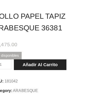
OLLO PAPEL TAPIZ
RABESQUE 36381
,475.00
 disponibles
LLO
Añadir Al Carrito
PEL
PIZ
U:
181042
ABESQUE
381
egory:
ARABESQUE
tidad