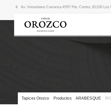
Av. Venustiano Carranza #597 Pte, Centro, 81200 Los 
Tapices Orozco
>
Productos
>
ARABESQUE
>
RO