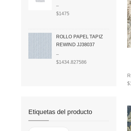
–
$
1475
ROLLO PAPEL TAPIZ
REWIND JJ38037
–
$
1434.827586
R
$
Etiquetas del producto