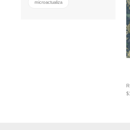
microactualiza
R
$