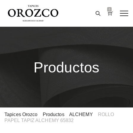
0
Productos
Tapices Orozco
>
Productos
>
ALCHEMY
>
ROLLO
PAPEL TAPIZ ALCHEMY 65832