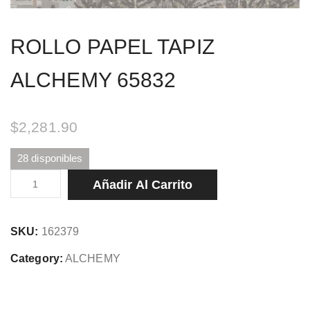
ROLLO PAPEL TAPIZ
ALCHEMY 65832
$
2,281.90
28 disponibles
ROLLO
Añadir Al Carrito
PAPEL
TAPIZ
SKU:
162379
ALCHEMY
65832
Category:
ALCHEMY
cantidad