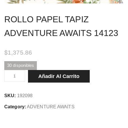
ROLLO PAPEL TAPIZ
ADVENTURE AWAITS 14123
$
1,375.86
30 disponibles
ROLLO
Añadir Al Carrito
PAPEL
TAPIZ
SKU:
192098
ADVENTURE
AWAITS
Category:
ADVENTURE AWAITS
14123
cantidad