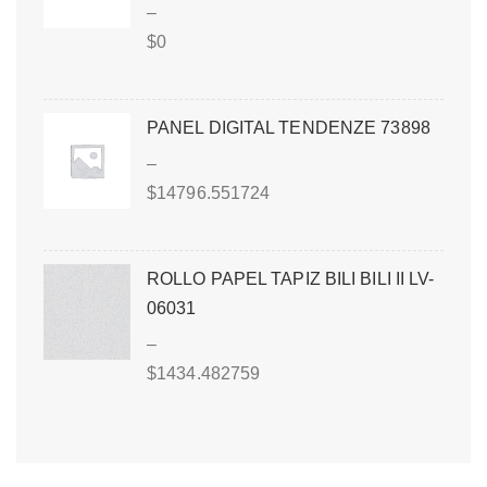
–
$
0
PANEL DIGITAL TENDENZE 73898
–
$
14796.551724
ROLLO PAPEL TAPIZ BILI BILI II LV-
06031
–
$
1434.482759