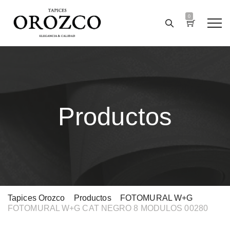
0
Productos
Tapices Orozco
>
Productos
>
FOTOMURAL W+G
>
FOTOMURAL W+G CAT NEGRO 8 MODULOS 00280