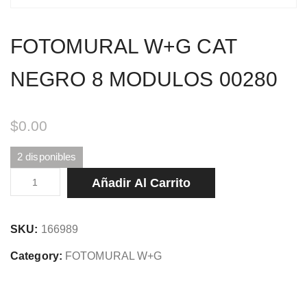
FOTOMURAL W+G CAT
NEGRO 8 MODULOS 00280
$
0.00
2 disponibles
FOTOMURAL
Añadir Al Carrito
W+G
CAT
SKU:
166989
NEGRO
8
Category:
FOTOMURAL W+G
MODULOS
00280
cantidad