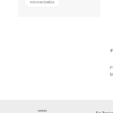
microactualiza
P
$