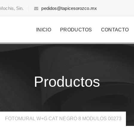
Mochis, Sin.
pedidos@tapicesorozco.mx
INICIO
PRODUCTOS
CONTACTO
Productos
>
FOTOMURAL W+G CAT NEGRO 8 MODULOS 00273