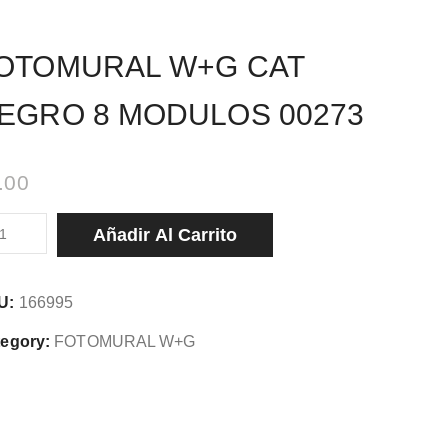
OTOMURAL W+G CAT
EGRO 8 MODULOS 00273
.00
TOMURAL
Añadir Al Carrito
G
T
U:
166995
GRO
egory:
FOTOMURAL W+G
DULOS
273
tidad