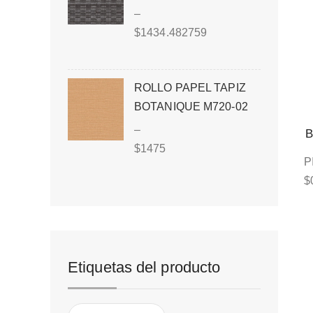
–
$
1434.482759
ROLLO PAPEL TAPIZ
BOTANIQUE M720-02
–
B
$
1475
P
$
Etiquetas del producto