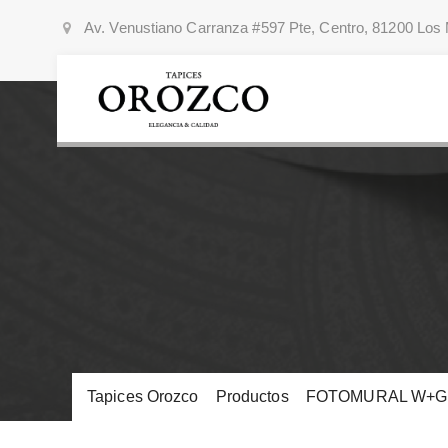
Av. Venustiano Carranza #597 Pte, Centro, 81200 Los 
Tapices Orozco
>
Productos
>
FOTOMURAL W+G